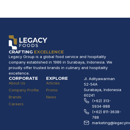
CRAFTING
EXCELLENCE
Legacy Group is a global food service and hospitality
company established in 1986 in Surabaya, Indonesia. We
proudly offer trusted brands in culinary and hospitality
excellence.
CORPORATE
EXPLORE
Jl. Adityawarman
About Us
Articles
52-54A
Surabaya, Indonesia
Company Profile
Promo
60241
Brands
News
(+62) 313-
Careers
5934-888
(+62) 811-3638-
788
marketing@legacyin