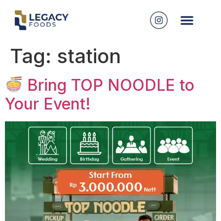
Tag:
station
Bring TOP NOODLE to
Your Event!